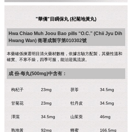
"華僑"目睭保丸 (杞菊地黃丸)
Hwa Chiao Muh Joou Bao pills “O.C.” (Chii Jyu Dih
Hwang Wan) 衛署成製字第010302號
本藥確係揀選明目清火藥材數種，依據古驗方配製，其藥性溫和
確實、不寒不燥，四季可服，能治迎風流淚。
成 份-每丸(500mg)中含有：
枸杞子
23mg
茯苓
34.5mg
甘菊花
23mg
牡丹皮
34.5mg
澤瀉
34.5mg
山茱萸
46mg
熟地黃
92mg
蜂蜜
166.5mg