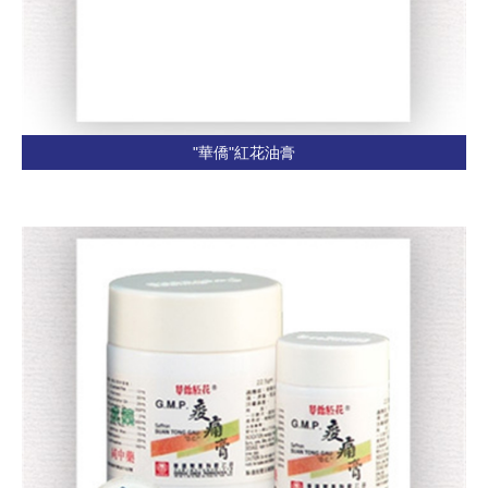
"華僑"紅花油膏