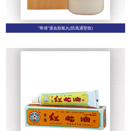
"華僑"通血順氣丸(防風通聖散)