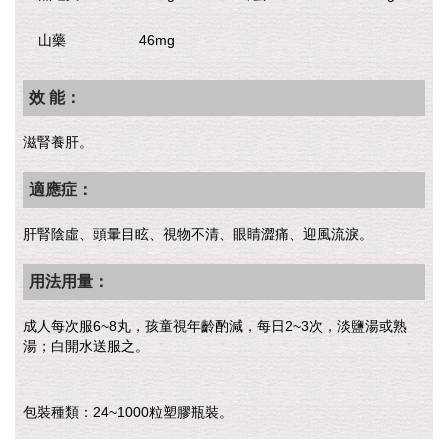
山藥
46mg
效 能：
滋腎養肝。
適應症：
肝腎陰虛、頭暈目眩、視物不清、眼睛澀痛、迎風流淚。
用法用量：
成人每次服6~8丸，孩童視年齡酌減，每日2~3次，淡鹽湯或熟
湯；白開水送服之。
包裝種類：24~1000粒塑膠瓶裝。