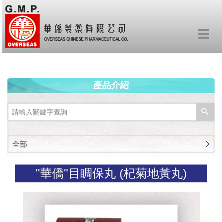
Toggl
navig
產品介紹
全部
"華僑"目睭保丸 (杞菊地黃丸)