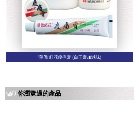
"華僑"紅花痠痛膏 (白玉膏加減味)
你瀏覽過的產品