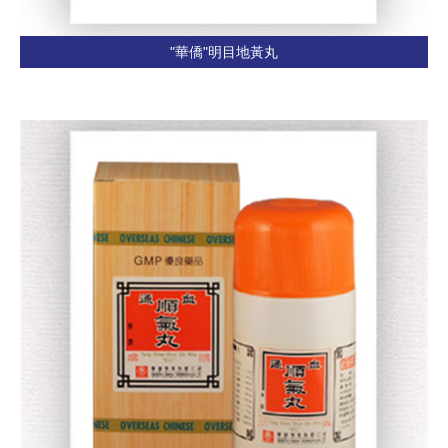
"華僑"明目地黃丸