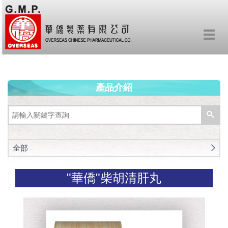
Toggl
navig
產品介紹
全部
"華僑"柴胡清肝丸