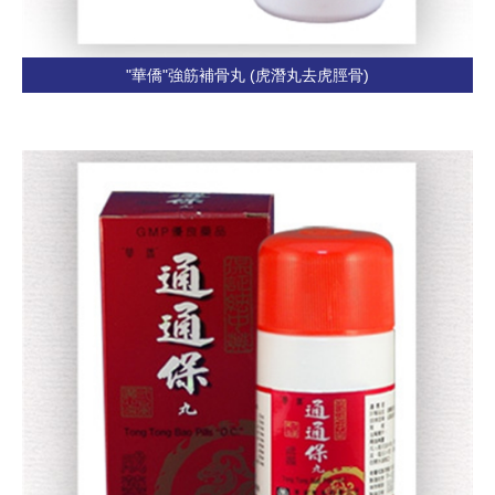
"華僑"強筋補骨丸 (虎潛丸去虎脛骨)