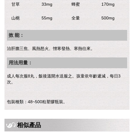
甘草
33mg
蜂蜜
170mg
山梔
55mg
全量
500mg
效 能：
治肝膽三焦、風熱怒火、憎寒發熱、寒熱往來。
用法用量：
成人每次服8丸，飯後溫開水送服之。孩童依年齡遞減，每日3
次。
包裝種類：48~500粒塑膠瓶裝。
相似產品