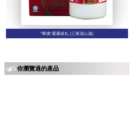
"華僑"通通保丸 (三黃瀉心湯)
你瀏覽過的產品