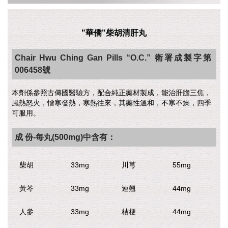
"華僑"柴胡清肝丸
Chair Hwu Ching Gan Pills “O.C.” 衛署成製字第
006458號
本劑係參照古傳國醫驗方，配合純正藥材製成，能治肝膽三焦，
風熱怒火，憎寒發熱，寒熱往來，其藥性溫和，不寒不燥，四季
可服用。
成 份-每丸(500mg)中含有：
柴胡
33mg
川芎
55mg
黃芩
33mg
連翹
44mg
人參
33mg
桔梗
44mg