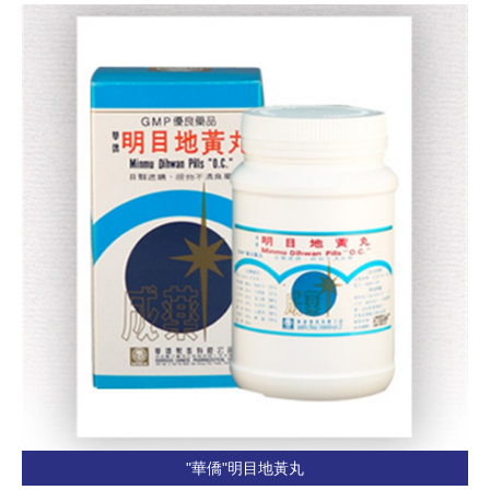
"華僑"明目地黃丸