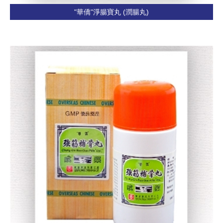
"華僑"淨腸寶丸 (潤腸丸)