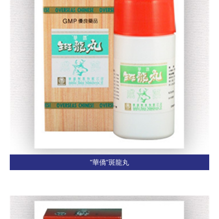
"華僑"斑龍丸