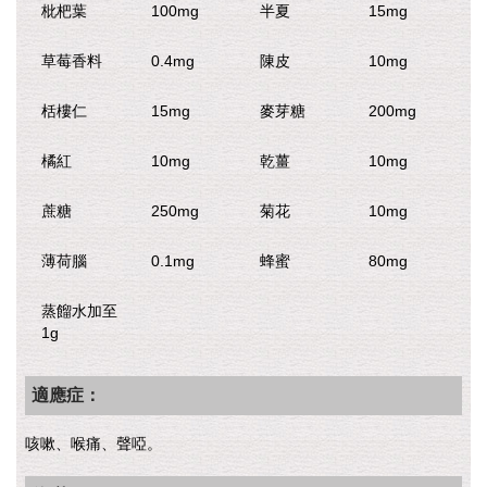
枇杷葉
100mg
半夏
15mg
草莓香料
0.4mg
陳皮
10mg
栝樓仁
15mg
麥芽糖
200mg
橘紅
10mg
乾薑
10mg
蔗糖
250mg
菊花
10mg
薄荷腦
0.1mg
蜂蜜
80mg
蒸餾水加至
1g
適應症：
咳嗽、喉痛、聲啞。