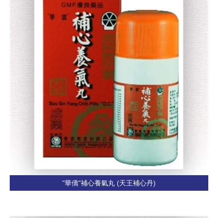
"華僑"補心養氣丸 (天王補心丹)