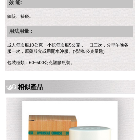
效 能:
鎮咳、祛痰。
用法用量：
成人每次服10公克，小孩每次服5公克，一日三次，分早午晚各
服一次，原藥服食或用開水沖服。(添附5公克量匙)
包裝種類：60~500公克塑膠瓶裝。
相似產品