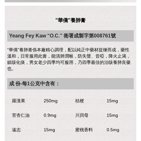
"華僑"養肺膏
Yeang Fey Kaw “O.C.” 衛署成製字第008761號
“華僑”養肺膏係本廠精心調理，配以純正中藥材提煉而成，藥性
溫和，日常服用此膏，能清肺潤喉，防失聲、音啞，降火止渴，
鎮咳化痰，男女老少四季均可服用，乃四季最佳的治咳養肺良藥
也。
成 份-每1公克中含有：
羅漢果
250mg
桔梗
15mg
苦杏仁油
0.9mg
川貝母
15mg
遠志
15mg
蜜桃香料
0.5mg