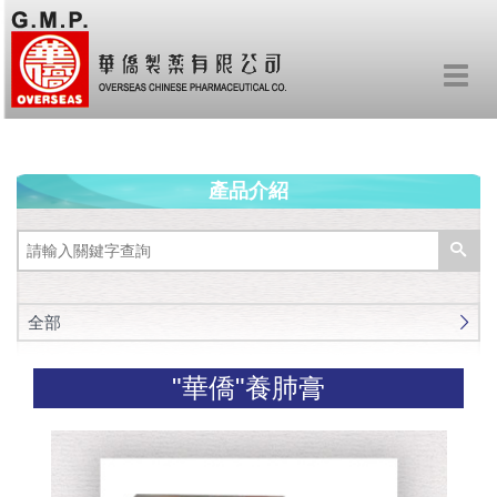
Toggl
navig
產品介紹
全部
"華僑"養肺膏