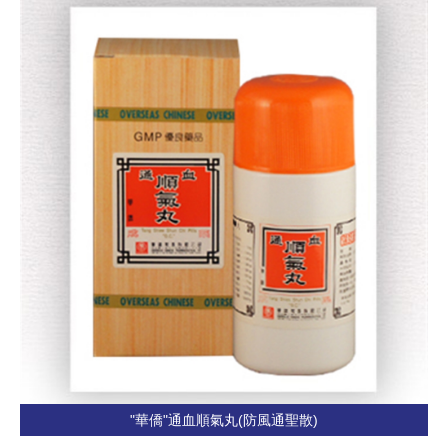
"華僑"通血順氣丸(防風通聖散)