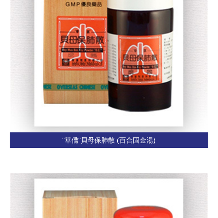
"華僑"貝母保肺散 (百合固金湯)