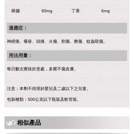
樟腦
60mg
丁香
6mg
適應症：
神經痛、癢疹、頭痛、火傷、割傷、擦傷、蚊蟲咬傷。
用法用量：
每日數次擦抹於患處，多擦不傷皮膚。
注意：本劑不得用於嬰兒及二歲以下之兒童。
包裝種類：500公克以下瓶裝及軟管裝。
相似產品