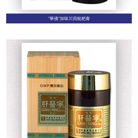
"華僑"加味川貝枇杷膏