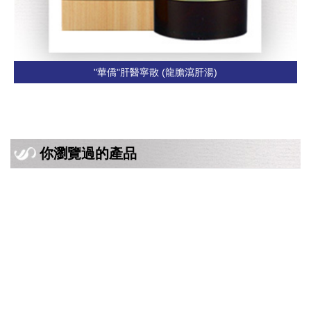
"華僑"肝醫寧散 (龍膽瀉肝湯)
你瀏覽過的產品