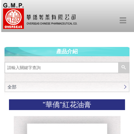
Toggl
navig
產品介紹
全部
"華僑"紅花油膏