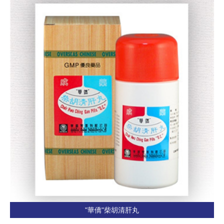
"華僑"柴胡清肝丸