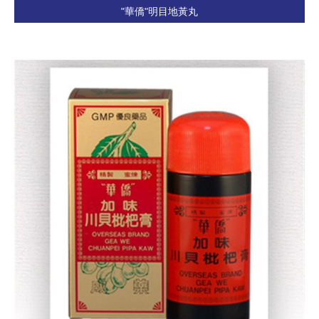
"華僑"明目地黃丸