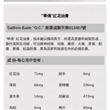
"華僑"紅花油膏
Saffron Balm “O.C.” 衛署成製字第013467號
“華僑” 紅花油膏，係本廠以獨得異方，特選高貴藥料精製而成，
藥性溫和且功峻，可治療神經痛、頭痛、癢疹、火傷、燙傷、創
傷、擦傷、蚊蟲咬傷，實為居家和旅遊在外的必備良藥。
成 份-每公克中含有：
紅花油
71mg
細辛
6mg
薄荷
68mg
黃蜂蠟
236mg
廣木香
14mg
胡麻油
473mg
肉桂
6mg
梅片
60mg