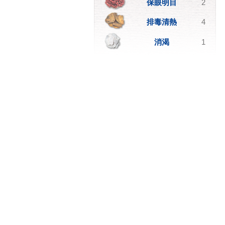
保眼明目
2
排毒清熱
4
消渴
1