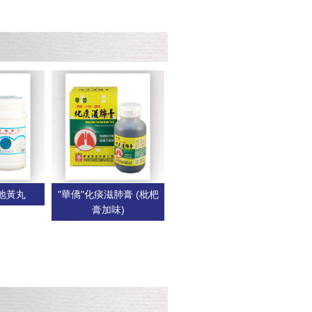
目地黃丸
"華僑"化痰滋肺膏 (枇杷
膏加味)