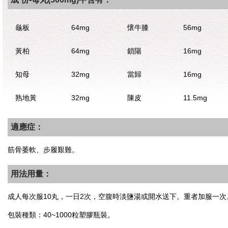
龜板
64mg
懷牛膝
56mg
黃柏
64mg
鎖陽
16mg
知母
32mg
當歸
16mg
熟地黃
32mg
陳皮
11.5mg
適應症：
筋骨萎軟、步履艱難。
用法用量：
成人每次服10丸，一日2次，空腹時淡鹽湯或開水送下。重者加服一次
包裝種類：40~1000粒塑膠瓶裝。