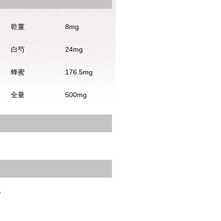
乾薑
8mg
白芍
24mg
蜂蜜
176.5mg
全量
500mg
。