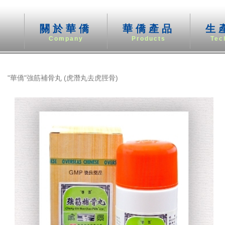
關於華僑
華僑產品
生
Company
Products
Tec
"華僑"強筋補骨丸 (虎潛丸去虎脛骨)