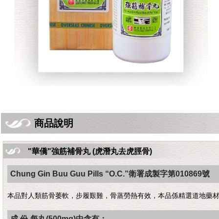
商品說明
"華僑"強筋補骨丸 (虎潛丸去虎脛骨)
Chung Gin Buu Guu Pills “O.C.”衛署成製字第010869號
本品對人類筋骨萎軟，步履艱難，骨蒸勞熱有效，本品係精選道地藥
成 份-每丸(500mg)中含有：