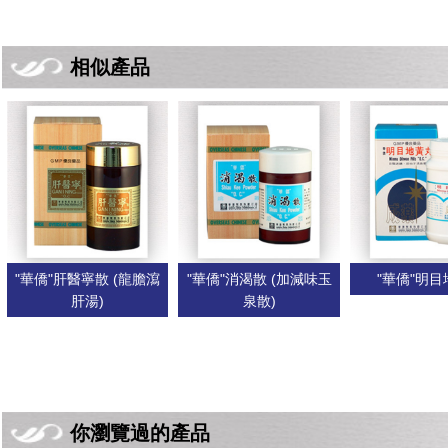
相似產品
"華僑"肝醫寧散 (龍膽瀉
"華僑"消渴散 (加減味玉
"華僑"明
肝湯)
泉散)
你瀏覽過的產品