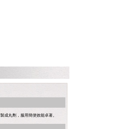
材製成丸劑，服用簡便效能卓著。